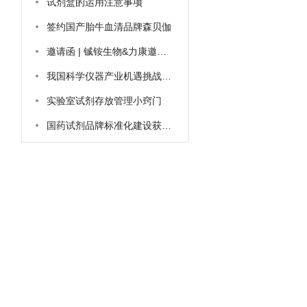
试剂盒的运用注意事项
签约国产胎牛血清品牌森贝伽
邀请函 | 铖铵生物&力康邀您相约广州BTE 2021
我国科学仪器产业机遇挑战并存
实验室试剂存放管理小窍门
国药试剂品牌标准化建设获得表彰