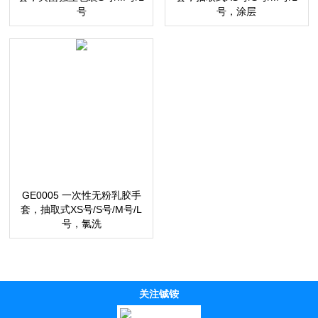
号
号，涂层
GE0005 一次性无粉乳胶手
套，抽取式XS号/S号/M号/L
号，氯洗
关注铖铵